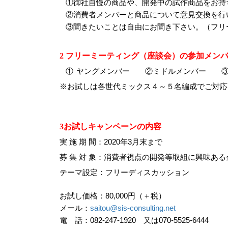
①
御社
自慢の
商品
や、開発中の試作商品
をお持
②
消費者メンバーと商品について
意見交換
を行
③
聞きたいことは
自由にお聞き下さい。（フリ
2
フリーミーティング（座談会）
の
参加メン
①
ヤングメンバー ②ミドルメンバー 
※お試しは
各世代ミックス４～５名編成でご対応
3
お試し
キャンペーンの
内容
実 施 期 間：2020年3月末まで
募 集 対 象：消費者視点の開発等取組に興味ある
テーマ設定：フリーディスカッション
お試し価格：8
0,000円（＋税）
メール：
saitou@sis-consulting.net
電 話：082-247-1920 又は070-5525-6444