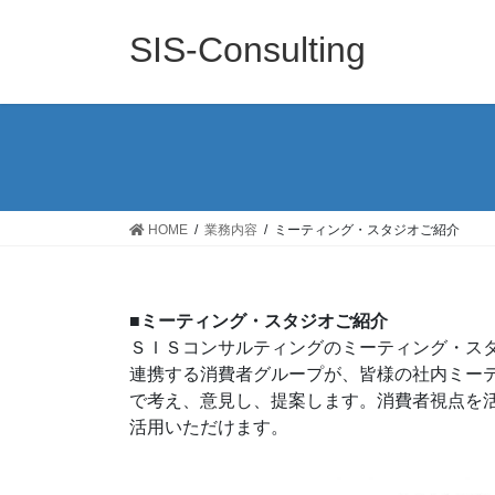
コ
ナ
ン
ビ
SIS-Consulting
テ
ゲ
ン
ー
ツ
シ
へ
ョ
ス
ン
キ
に
ッ
移
HOME
業務内容
ミーティング・スタジオご紹介
プ
動
■ミーティング・スタジオご紹介
ＳＩＳコンサルティングのミーティング・ス
連携する消費者グループが、皆様の社内ミー
で考え、意見し、提案します。消費者視点を
活用いただけます。