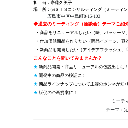
担 当：齋藤久美子
場 所：㈱ＳＩＳコンサルティング（ミーティン
広島市中区中島町8-15-103
◆過去のミーティング（座談会）テーマご紹
・商品をリニューアルしたい（味、パッケージ
・付加価値商品
を作りたい（商品イメージ、容
・新
商品を開発したい（アイデアフラッシュ、
こんなことを聞いてみませんか？
★
新商品開発・商品リニューアルの
仮説出しに
★
開発中の商品の検証に！
★
商品ラインナップについて
主婦のホンネが知
★
販促の企画提案に！
ミーテ
テーマ：