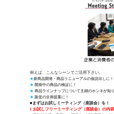
例えば、こんなシーンでご活用下さい。
★
新商品開発・商品リニューアルの
仮説出しに！
★
開発中の商品の検証に！
★
商品ラインナップについて
主婦のホンネが知
★
販促の企画提案に！
■まずはお試しミーティング（座談会）を！
1
お試しフリーミーティング（座談会）の
内