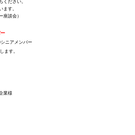
ちください
。
います
。
ー座談会）
バー
③
シニアメンバー
します。
企業様