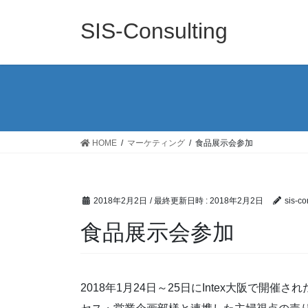
コ
ナ
ン
ビ
SIS-Consulting
テ
ゲ
ン
ー
ツ
シ
へ
ョ
ス
ン
キ
に
ッ
移
HOME
マーケティング
食品展示会参加
プ
動
2018年2月2日
/ 最終更新日時 :
2018年2月2日
sis-co
食品展示会参加
2018年1月24日～25日にIntex大阪で